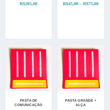
F
R$
205,00
R$
45,00
–
R$
75,00
a
i
x
a
d
e
p
r
e
ç
o
:
R
$
4
5
,
PASTA DE
PASTA GRANDE +
0
COMUNICAÇÃO
ALÇA