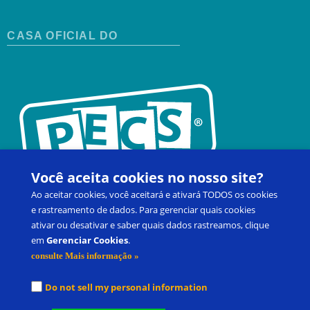
CASA OFICIAL DO
Você aceita cookies no nosso site?
Ao aceitar cookies, você aceitará e ativará TODOS os cookies
e rastreamento de dados. Para gerenciar quais cookies
ativar ou desativar e saber quais dados rastreamos, clique
Entre em Contato
Sobre FAQ
Inscreva-se no Curso
em
Gerenciar Cookies
.
consulte Mais informação »
Produtos
Minha conta
Do not sell my personal information
®
®
Picture Exchange Communication System
, PECS
e Pyramid