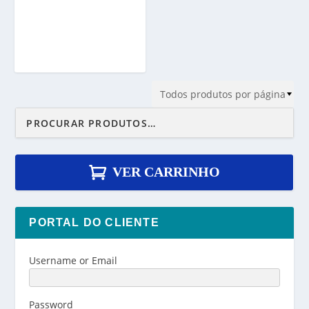
r
a
v
é
s
R
$
3
5
,
0
VER CARRINHO
0
PORTAL DO CLIENTE
Username or Email
Password