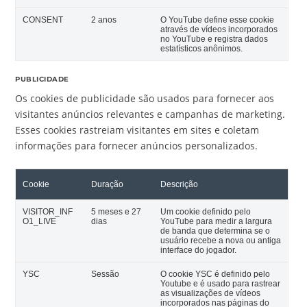
CONSENT
2 anos
O YouTube define esse cookie
através de vídeos incorporados
no YouTube e registra dados
estatísticos anônimos.
PUBLICIDADE
Os cookies de publicidade são usados para fornecer aos
visitantes anúncios relevantes e campanhas de marketing.
Esses cookies rastreiam visitantes em sites e coletam
informações para fornecer anúncios personalizados.
Cookie
Duração
Descrição
VISITOR_INF
5 meses e 27
Um cookie definido pelo
O1_LIVE
dias
YouTube para medir a largura
de banda que determina se o
usuário recebe a nova ou antiga
interface do jogador.
YSC
Sessão
O cookie YSC é definido pelo
Youtube e é usado para rastrear
as visualizações de vídeos
incorporados nas páginas do