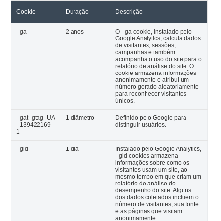
Cookie
Duração
Descrição
_ga
2 anos
O _ga cookie, instalado pelo
Google Analytics, calcula dados
de visitantes, sessões,
campanhas e também
acompanha o uso do site para o
relatório de análise do site. O
cookie armazena informações
anonimamente e atribui um
número gerado aleatoriamente
para reconhecer visitantes
únicos.
_gat_gtag_UA
1 diâmetro
Definido pelo Google para
_139422169_
distinguir usuários.
1
_gid
1 dia
Instalado pelo Google Analytics,
_gid cookies armazena
informações sobre como os
visitantes usam um site, ao
mesmo tempo em que criam um
relatório de análise do
desempenho do site. Alguns
dos dados coletados incluem o
número de visitantes, sua fonte
e as páginas que visitam
anonimamente.