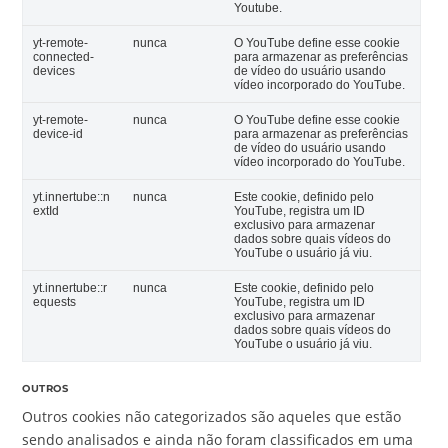
Youtube.
yt-remote-
nunca
O YouTube define esse cookie
connected-
para armazenar as preferências
devices
de vídeo do usuário usando
vídeo incorporado do YouTube.
yt-remote-
nunca
O YouTube define esse cookie
device-id
para armazenar as preferências
de vídeo do usuário usando
vídeo incorporado do YouTube.
yt.innertube::n
nunca
Este cookie, definido pelo
extId
YouTube, registra um ID
exclusivo para armazenar
dados sobre quais vídeos do
YouTube o usuário já viu.
yt.innertube::r
nunca
Este cookie, definido pelo
equests
YouTube, registra um ID
exclusivo para armazenar
dados sobre quais vídeos do
YouTube o usuário já viu.
OUTROS
Outros cookies não categorizados são aqueles que estão
sendo analisados e ainda não foram classificados em uma