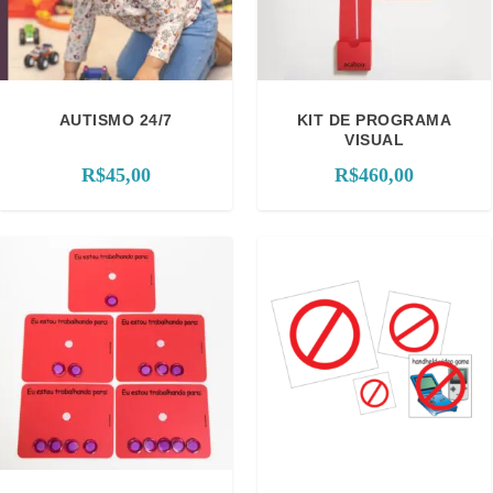
d
a
d
e
AUTISMO 24/7
KIT DE PROGRAMA
VISUAL
R$
45,00
R$
460,00