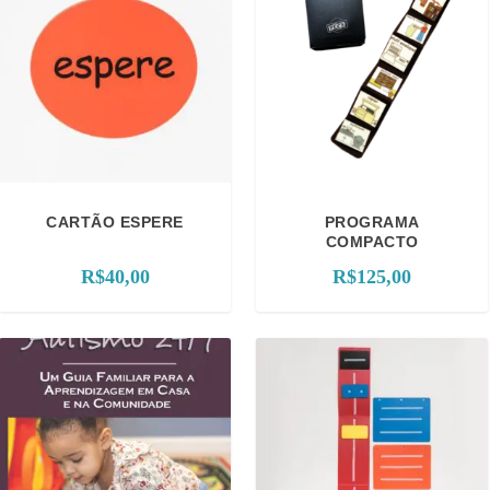
s
i
f
i
c
a
d
o
CARTÃO ESPERE
p
PROGRAMA
COMPACTO
o
r
R$
40,00
R$
125,00
p
o
p
u
l
a
r
i