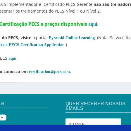
 PECS Implementador e Certificado PECS Gerente
não são treinador
resentar os treinamentos do PECS Nível 1 ou Nível 2.
ertificação PECS e preços disponíveis
.
aqui
 do PECS, visite
o portal
. (Nota: Se você ti
Pyramid Online Learning
.)
ixe o PECS Certification Application
 PECS
.
aqui
ato conosco em
.
certification@pecs.com
AR
QUER RECEBER NOSSOS
EMAILS