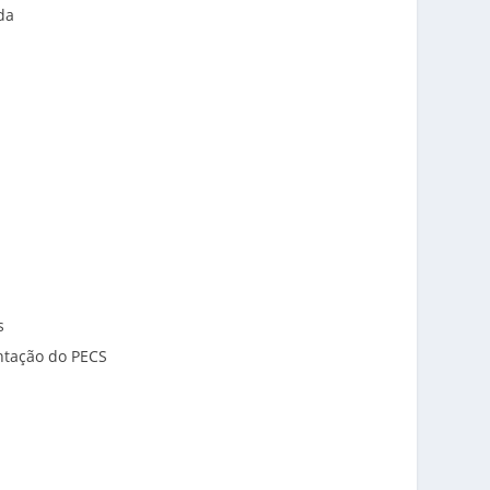
da
s
ntação do PECS