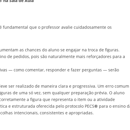
®
na Sala de Aula
, é fundamental que o professor avalie cuidadosamente os
umentam as chances do aluno se engajar na troca de figuras.
ensino de pedidos, pois são naturalmente mais reforçadores para a
tivas — como comentar, responder e fazer perguntas — serão
deve ser realizado de maneira clara e progressiva. Um erro comum
figuras de uma só vez, sem qualquer preparação prévia. O aluno
 corretamente a figura que representa o item ou a atividade
ica e estruturada oferecida pelo protocolo PECS
®
para o ensino d
colhas intencionais, consistentes e apropriadas.