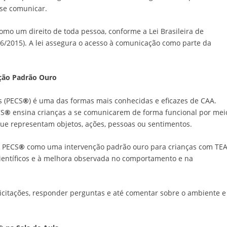
 se comunicar.
omo um direito de toda pessoa, conforme a Lei Brasileira de
146/2015). A lei assegura o acesso à comunicação como parte da
ção Padrão Ouro
s (PECS
®
) é uma das formas mais conhecidas e eficazes de CAA.
CS
®
ensina crianças a se comunicarem de forma funcional por mei
que representam objetos, ações, pessoas ou sentimentos.
o PECS
®
como uma intervenção padrão ouro para crianças com TEA
ientíficos e à melhora observada no comportamento e na
licitações, responder perguntas e até comentar sobre o ambiente e