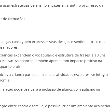
 usar estratégias de ensino eficazes e garantir o progresso da
ar de formações.
crianças conseguem expressar seus desejos e sentimentos, o que
safiadores.
crianças expandem o vocabulário e estrutura de frases, e alguns
o PECS
®
. As crianças também apresentam impacto positivo na
quanto orais.
icar, a criança participa mais das atividades escolares, se integra
nomia.
uma ação poderosa para a inclusão de alunos com autismo ou
ção entre escola e família, é possível criar um ambiente acolhedo