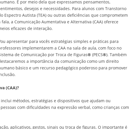
humano. É por meio dela que expressamos pensamentos,
sentimentos, desejos e necessidades. Para alunos com Transtorno
do Espectro Autista (TEA) ou outras deficiências que comprometem
a fala, a Comunicação Aumentativa e Alternativa (CAA) oferece
meios eficazes de interação.
Vou apresentar para vocês estratégias simples e práticas para
professores implementarem a CAA na sala de aula, com foco no
Sistema de Comunicação por Troca de Figuras
®
(PECS
®
). Também
destacaremos a importância da comunicação como um direito
humano básico e um recurso pedagógico poderoso para promover
inclusão.
va (CAA)?
inclui métodos, estratégias e dispositivos que ajudam ou
de pessoas com dificuldades na expressão verbal, como crianças co
o, aplicativos, gestos, sinais ou troca de figuras. O importante é